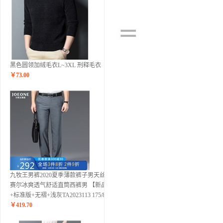
黑色圆领加绒毛衣L~3XL 刑释毛衣
￥
73.00
九牧王男裤2020夏季薄款裤子男天丝莱
赛尔冰爽透气舒适直筒西裤男 【新品】
+标准版+无褶+浅灰TA2023113 175/84A
￥
419.70