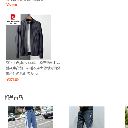
￥
59.90
皮尔卡丹pierre cardin【秋季尚新】2020
新款半高领开衫毛衣男士韩版潮流外穿
宽松针织衫毛 深灰 M
￥
274.80