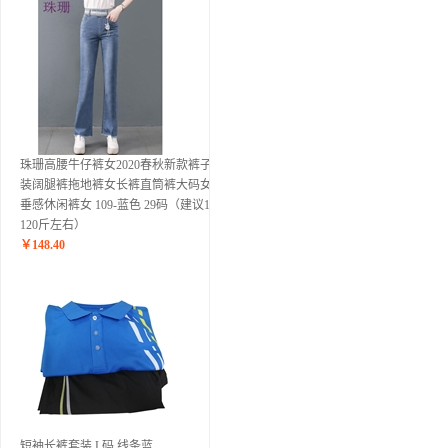
珠珊高腰牛仔裤女2020春秋新款裤子女
装阔腿裤拖地裤女长裤直筒裤大码女装
垂感休闲裤女 109-蓝色 29码（建议110-
120斤左右）
￥
148.40
短袖长裤套装 L码 线条蓝