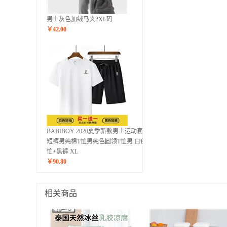
男士灰色加绒马夹2XL码
￥
42.00
BABIBOY 2020夏季新款男士运动套装
短裤男纯棉T恤男纯色圆领T恤男 白色T
恤+黑裤 XL
￥
90.80