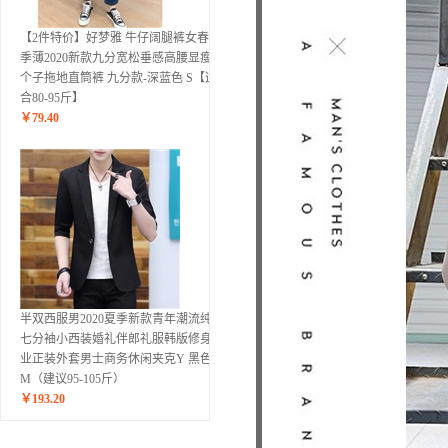
【2件特价】好梦雅 牛仔阔腿裤女春秋
季薄2020新款九分宽松垂感高腰显瘦小
个子拖地直筒裤 九分款-深蓝色 S【适
合80-95斤】
￥
79.40
半双西服男2020夏季新款青年潮流纯色
七分袖小西装婚礼伴郎礼服韩版修身职
业正装外套男士商务休闲夹克Y 黑色
M（建议95-105斤）
￥
193.20