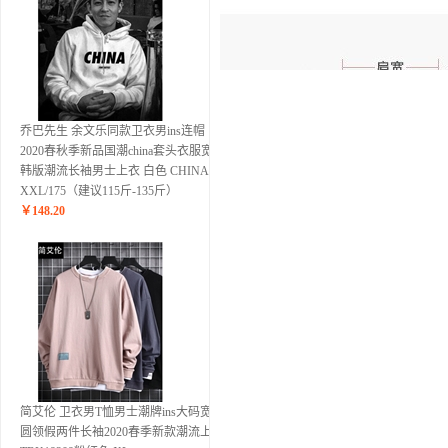
乔巴先生 余文乐同款卫衣男ins连帽
2020春秋季新品国潮china套头衣服宽松
韩版潮流长袖男士上衣 白色 CHINA
XXL/175（建议115斤-135斤）
￥
148.20
简艾伦 卫衣男T恤男士潮牌ins大码宽松
圆领假两件长袖2020春季新款潮流上衣