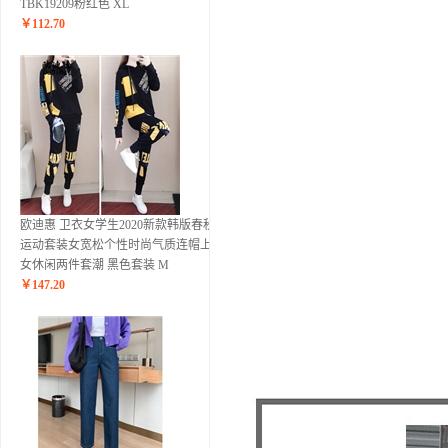
TBK19209粉红色 XL
￥
112.70
欧迪惠 卫衣女学生2020新款韩版春秋季
运动套装女宽松个性时尚气质连帽上衣
女休闲两件套潮 黑色套装 M
￥
147.20