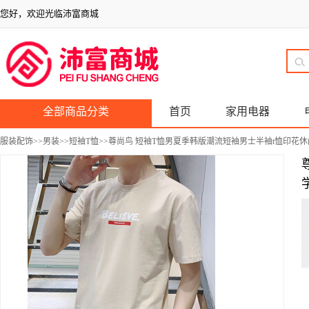
您好，欢迎光临沛富商城
全部商品分类
首页
家用电器
服装配饰
>>
男装
>>
短袖T恤
>>尊尚鸟 短袖T恤男夏季韩版潮流短袖男士半袖t恤印花休闲