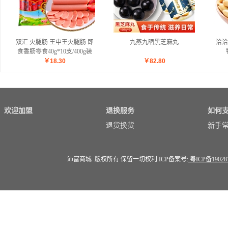
双汇 火腿肠 王中王火腿肠 即
九蒸九晒黑芝麻丸
洽洽
食香肠零食40g*10支/400g装
￥
18.30
￥
82.80
欢迎加盟
退换服务
如何
退货换货
新手
沛富商城 版权所有 保留一切权利 ICP备案号:
粤ICP备19028