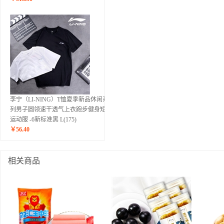
李宁（LI-NING）T恤夏季新品休闲系
列男子圆领速干透气上衣跑步健身短袖
运动服 -6新标准黑 L(175)
￥
56.40
相关商品