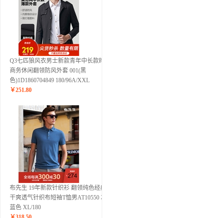
Q3七匹狼风衣男士新款青年中长款时尚
商务休闲翻领防风外套 001(黑
色)1D1860704849 180/96A/XXL
￥
251.80
布先生 19年新款针织衫 翻领纯色经典
干爽透气针织布短袖T恤男AT10550 灰
蓝色 XL/180
￥
318.50