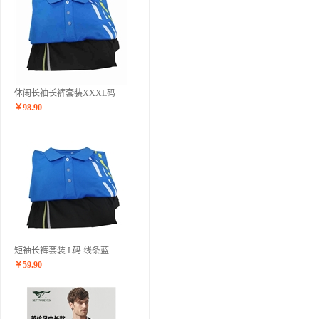
休闲长袖长裤套装XXXL码
￥
98.90
短袖长裤套装 L码 线条蓝
￥
59.90