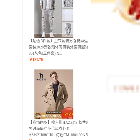
【超值 3件套】卫衣套装男春夏季运动
套装2020新款潮休闲男装外套男服饰
801灰色(三件套) XL
￥
181.70
【商场同款】哈吉斯HAZZYS 秋季风衣
男时尚简约英伦风衣外套
ASWZH08CH01 驼色CM 180/100A 50