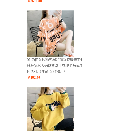
￥
3670.80
凝拉t恤女短袖纯棉2020新款夏装中长款
韩版宽松大码欧货潮上衣服半袖体恤 桔
色 2XL（建议150-170斤）
￥
102.40