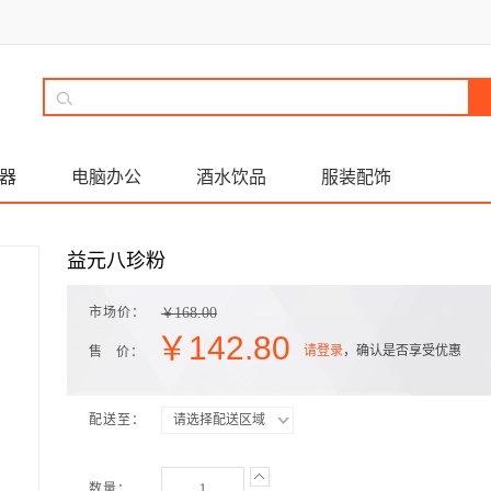
器
电脑办公
酒水饮品
服装配饰
益元八珍粉
市场价：
168.00
￥
￥
142.80
请登录
，确认是否享受优惠
售 价：
配送至：
请选择配送区域
数量：