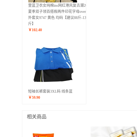
萱蓝卫衣女纯棉ins网红港风复古潮2020
夏季双子领百搭假两件印花字母oversize
外套女9747 黄色 均码【建议88斤-135
斤】
￥
102.40
短袖长裤套装3XL码 线条蓝
￥
59.90