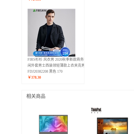
FIRS杉杉 风衣男 2020秋季新款商务休
闲外套男士西装领轻薄款上衣夹克男
FDJ20382208 黑色 170
￥
378.30
相关商品