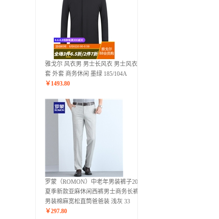
雅戈尔 风衣男 男士长风衣 男士风衣外
套 外套 商务休闲 墨绿 185/104A
￥
1493.80
罗蒙（ROMON）中老年男装裤子2020
夏季新款亚麻休闲西裤男士商务长裤子
男装棉麻宽松直筒爸爸装 浅灰 33
￥
297.80