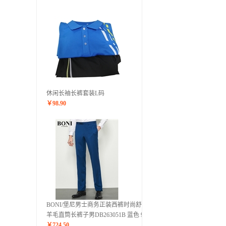
休闲长袖长裤套装L码
￥
98.90
BONI/堡尼男士商务正装西裤时尚舒适
羊毛直筒长裤子男DB263051B 蓝色 90
￥
724.50