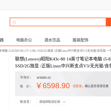
器
电脑办公
酒水饮品
服装配饰
记本电脑 i5-8250U/8G/1T+128G SSD/2G独显 /正版Linux中兴新支点V3/无光驱/含包鼠 
联想(Lenovo)昭阳K43c-80 14英寸笔记本电脑 i5-82
SSD/2G独显 /正版Linux中兴新支点V3/无光驱/
市场价：
9898.35
￥
￥
6598.90
请登录
，确认是否享受优惠
售 价：
配送至：
请选择配送区域