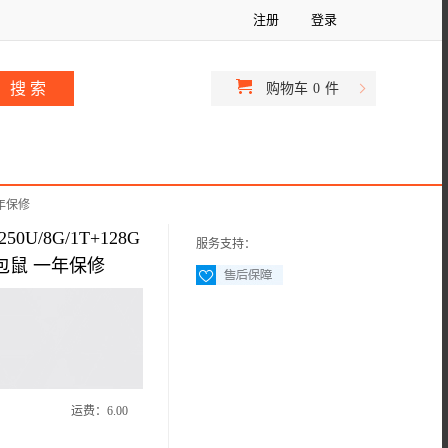
注册
登录
购物车
0
件
一年保修
50U/8G/1T+128G
服务支持：
含包鼠 一年保修
运费：
6.00