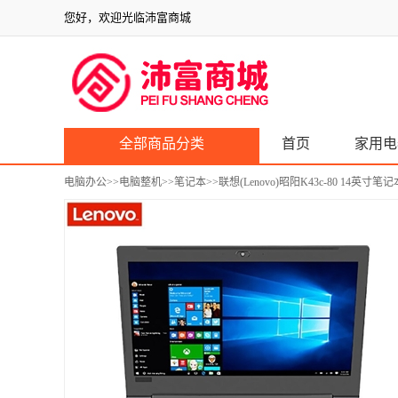
您好，欢迎光临沛富商城
全部商品分类
首页
家用电
电脑办公
>>
电脑整机
>>
笔记本
>>联想(Lenovo)昭阳K43c-80 14英寸笔