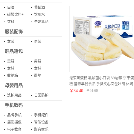
白酒
葡萄酒
碳酸饮料+
饮用水
饮料
牛奶乳品
服装配饰
女装
男装
鞋品箱包
童鞋
男鞋
女鞋
女鞋
收纳箱
鞋垫
港荣蒸蛋糕 乳酸菌小口袋 580g/箱 饼干蛋
糕 营养早餐食品 手撕夹心面包吐司 休闲
母婴用品
零食小吃
￥
34.40
￥
51.60
洗护用品
日常防护
手机数码
品牌手机
手机配件
摄影摄像
智能设备
电子教育
影音娱乐