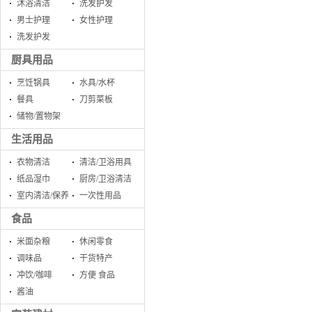
沐浴清洁
洗发护发
男士护理
女性护理
洗发护发
厨具用品
烹饪锅具
水具/水杯
餐具
刀剪菜板
储物/置物架
生活用品
衣物清洁
清洁/卫浴用具
纸品湿巾
厨房/卫浴清洁
室内清洁/保养
一次性用品
食品
米面杂粮
休闲零食
调味品
干货特产
冲饮/咖啡
方便 食品
酱油