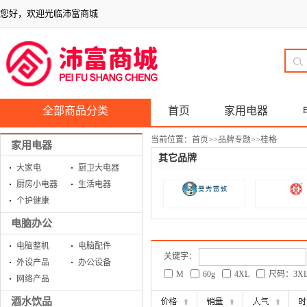
您好，欢迎光临沛富商城
全部商品分类
首页
家用电器
当前位置：
首页
>>
品牌专题
>>
桂格
家用电器
其它品牌
大家电
厨卫大电器
厨房小电器
生活电器
个护健康
电脑办公
电脑整机
电脑配件
关键字：
外设产品
办公设备
M
60g
4XL
尺码：3X
网络产品
酒水饮品