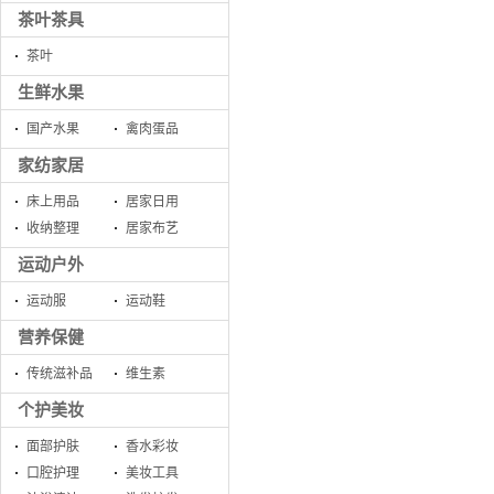
茶叶茶具
茶叶
生鲜水果
国产水果
禽肉蛋品
家纺家居
床上用品
居家日用
收纳整理
居家布艺
运动户外
运动服
运动鞋
营养保健
传统滋补品
维生素
个护美妆
面部护肤
香水彩妆
口腔护理
美妆工具