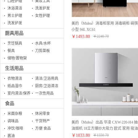
口腔护理
美妆工具
沐浴清洁
洗发护发
男士护理
女性护理
洗发护发
美的（Midea）消毒柜家用 消毒碗柜 碗筷
小型 94L XC61
厨具用品
￥
1493.80
￥
2240.70
烹饪锅具
水具/水杯
餐具
刀剪菜板
储物/置物架
生活用品
衣物清洁
清洁/卫浴用具
纸品湿巾
厨房/卫浴清洁
室内清洁/保养
一次性用品
食品
米面杂粮
休闲零食
调味品
干货特产
美的（Midea）出品 华凌 CXW-220-H4 抽
油烟机 18立方爆炒大吸力 欧式 家用 吸油
冲饮/咖啡
方便 食品
烟机
￥
1033.80
￥
1550.70
酱油