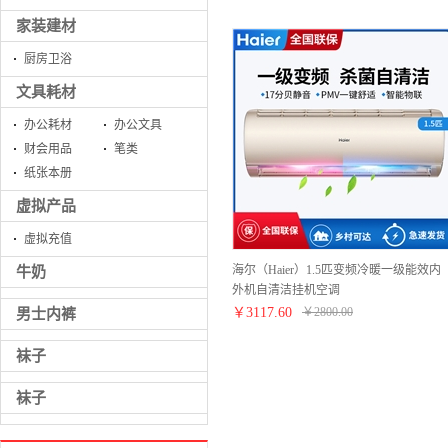
家装建材
厨房卫浴
文具耗材
办公耗材
办公文具
财会用品
笔类
纸张本册
虚拟产品
虚拟充值
海尔（Haier）1.5匹变频冷暖一级能效内
牛奶
外机自清洁挂机空调
HAS3503GCA(81)AU1【不锈钢/金色】
￥
3117.60
￥
2800.00
男士内裤
袜子
袜子