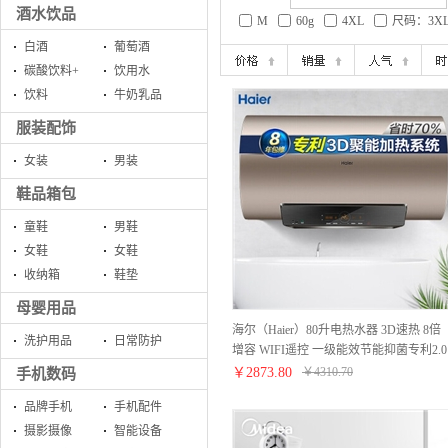
酒水饮品
M
60g
4XL
尺码：3X
白酒
葡萄酒
碳酸饮料+
饮用水
饮料
牛奶乳品
服装配饰
女装
男装
鞋品箱包
童鞋
男鞋
女鞋
女鞋
收纳箱
鞋垫
母婴用品
海尔（Haier）80升电热水器 3D速热 8倍
洗护用品
日常防护
增容 WIFI遥控 一级能效节能抑菌专利2.0
防电墙EC8005-ST5
￥
2873.80
￥
4310.70
手机数码
品牌手机
手机配件
摄影摄像
智能设备