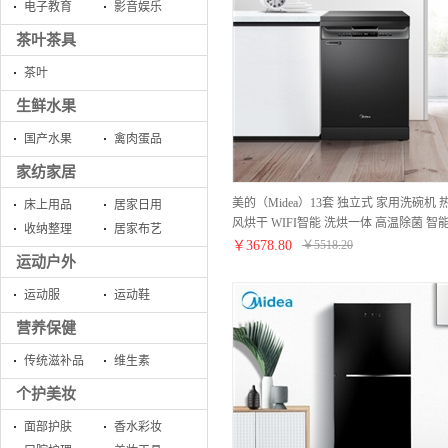
电子教育
影音娱乐
茶叶茶具
茶叶
生鲜水果
国产水果
禽肉蛋品
家纺家居
美的（Midea）13套 独立式 家用洗碗机 
床上用品
居家日用
风烘干 WIFI智能 洗烘一体 高温除菌 智
收纳整理
居家布艺
油污感应 嵌入式刷碗机J10
￥
3678.80
￥
5518.20
运动户外
运动服
运动鞋
营养保健
传统滋补品
维生素
个护美妆
面部护肤
香水彩妆