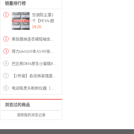
销量排行榜
1
空调防尘罩2
个【PEVA/颜
色随机】
19.20
2
莱倪晟纳连衣裙短袖女装2020夏季新款韩版宽松中长款两件套装裙子 图片色 请拍正确尺码
3
得力(deli)10本A5/60张无线装订软抄本记事本 工作笔记本子文具办公用品 7653
4
巴比熊DHA原生小蛋糕80g
5
【2件装】俞兆林高强度运动内衣防震跑步背心少女聚拢无钢圈薄款瑜伽睡眠无痕学生运动文胸美背内衣文胸夏季 黑色+灰色 L码 36/80A至40/90B
6
电动吸黑头粉刺仪器（带充电底座）【ABS 电子元件/图片色】
浏览过的商品
清除我的浏览记录