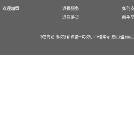
欢迎加盟
退换服务
如何
退货换货
新手
沛富商城 版权所有 保留一切权利 ICP备案号:
粤ICP备19028