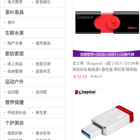
电子教育
影音娱乐
茶叶茶具
茶叶
生鲜水果
国产水果
禽肉蛋品
家纺家居
金士顿（Kingston）u盘 USB3.1 DT106系
床上用品
居家日用
统投标车载高速U盘优盘 黑红款 精英版
收纳整理
居家布艺
32G
￥
32.10
￥
48.15
运动户外
运动服
运动鞋
营养保健
传统滋补品
维生素
个护美妆
面部护肤
香水彩妆