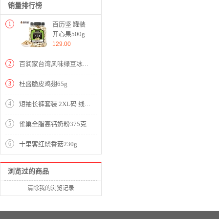
销量排行榜
1
百历坚 罐装
开心果500g
大颗粒原色开
129.00
心果盐焗味
2
百润家台湾风味绿豆冰沙300ml
3
杜盛脆皮鸡翅65g
4
短袖长裤套装 2XL码 线条蓝
5
雀巢全脂高钙奶粉375克
6
十里客红烧香菇230g
浏览过的商品
清除我的浏览记录