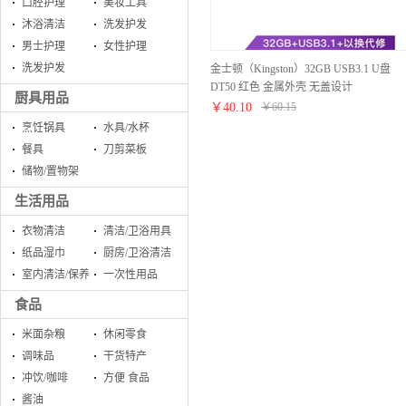
口腔护理
美妆工具
沐浴清洁
洗发护发
男士护理
女性护理
洗发护发
金士顿（Kingston）32GB USB3.1 U盘
DT50 红色 金属外壳 无盖设计
厨具用品
￥
40.10
￥
60.15
烹饪锅具
水具/水杯
餐具
刀剪菜板
储物/置物架
生活用品
衣物清洁
清洁/卫浴用具
纸品湿巾
厨房/卫浴清洁
室内清洁/保养
一次性用品
食品
米面杂粮
休闲零食
调味品
干货特产
冲饮/咖啡
方便 食品
酱油