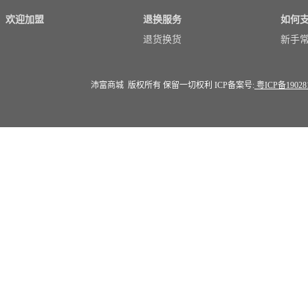
欢迎加盟
退换服务
如何
退货换货
新手
沛富商城 版权所有 保留一切权利 ICP备案号:
粤ICP备19028