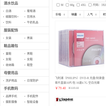
酒水饮品
M
60g
4XL
尺码：3X
白酒
葡萄酒
碳酸饮料+
饮用水
饮料
牛奶乳品
服装配饰
女装
男装
鞋品箱包
童鞋
男鞋
女鞋
女鞋
收纳箱
鞋垫
母婴用品
飞利浦（PHILIPS）DVD-R 光盘/刻录盘
洗护用品
日常防护
单片盒装10片/包 16速4.7G 空白光碟
￥
79.40
￥
119.10
手机数码
品牌手机
手机配件
摄影摄像
智能设备