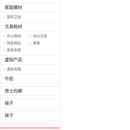
家装建材
厨房卫浴
文具耗材
办公耗材
办公文具
财会用品
笔类
纸张本册
虚拟产品
虚拟充值
牛奶
男士内裤
袜子
袜子