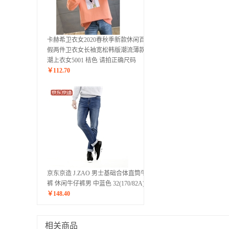
卡赫希卫衣女2020春秋季新款休闲百搭
假两件卫衣女长袖宽松韩版潮流薄款ins
潮上衣女5001 桔色 请拍正确尺码
￥
112.70
京东京造 J.ZAO 男士基础合体直筒牛仔
裤 休闲牛仔裤男 中蓝色 32(170/82A)
￥
148.40
相关商品