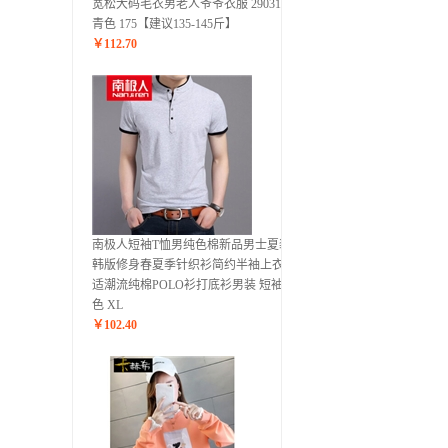
宽松大码毛衣男老人爷爷衣服 29031藏
青色 175【建议135-145斤】
￥
112.70
南极人短袖T恤男纯色棉新品男士夏装
韩版修身春夏季针织衫简约半袖上衣舒
适潮流纯棉POLO衫打底衫男装 短袖灰
色 XL
￥
102.40