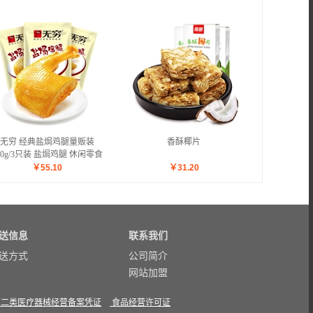
无穷 经典盐焗鸡腿量贩装
香酥椰片
10g/3只装 盐焗鸡腿 休闲零食
广东特产小吃
￥
55.10
￥
31.20
送信息
联系我们
送方式
公司简介
网站加盟
第二类医疗器械经营备案凭证
食品经营许可证