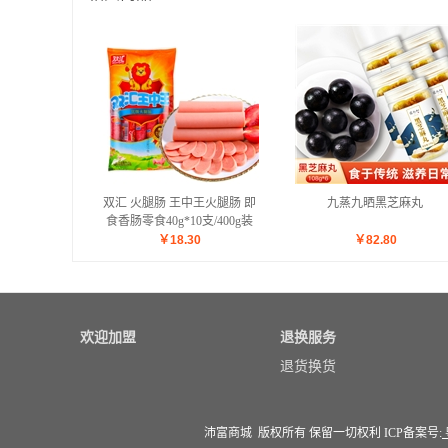
双汇 火腿肠 王中王火腿肠 即
九蒸九晒黑芝麻丸
食香肠零食40g*10支/400g装
￥
18.30
￥
82.80
欢迎加盟
退换服务
退货换货
沛富商城 版权所有 保留一切权利 ICP备案号: