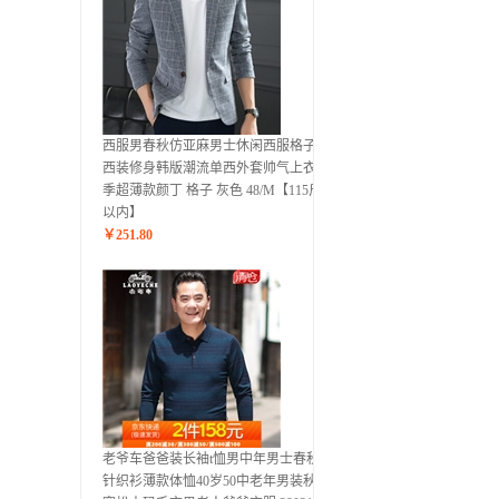
西服男春秋仿亚麻男士休闲西服格子小
西装修身韩版潮流单西外套帅气上衣夏
季超薄款颜丁 格子 灰色 48/M【115斤
以内】
￥
251.80
老爷车爸爸装长袖t恤男中年男士春秋季
针织衫薄款体恤40岁50中老年男装秋装