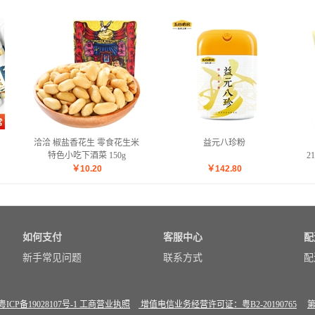
洽洽 椒盐香花生 零食花生米
益元八珍粉
特色小吃下酒菜 150g
2
￥
10.20
￥
142.80
如何支付
客服中心
配
新手常见问题
联系方式
配
粤ICP备19028107号-1
工商营业执照
增值电信业务经营许可证：粤B2-20190765