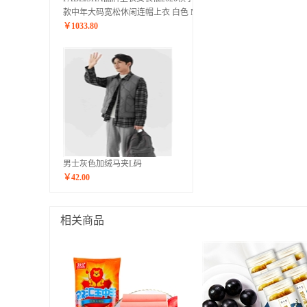
款中年大码宽松休闲连帽上衣 白色 M
￥
1033.80
男士灰色加绒马夹L码
￥
42.00
相关商品