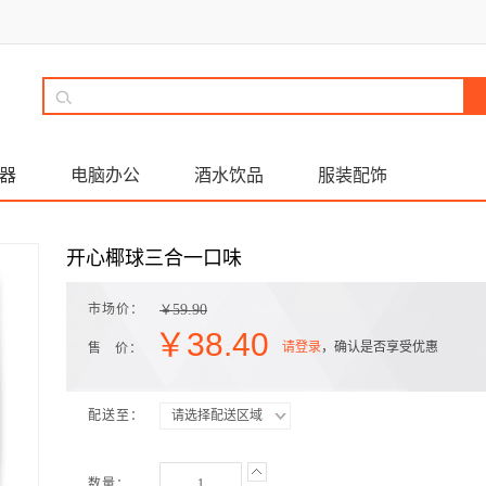
器
电脑办公
酒水饮品
服装配饰
开心椰球三合一口味
市场价：
59.90
￥
￥
38.40
请登录
，确认是否享受优惠
售 价：
配送至：
请选择配送区域
数量：