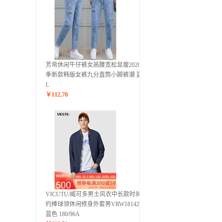
芳帛休闲牛仔裤女高腰宽松显瘦2020夏
季新款韩版女裤九分直筒小脚裤潮 蓝色
L
￥
112.70
VICUTU/威可多男士风衣中长款时尚简
约棒球领休闲修身外套男VRW18142868
蓝色 180/96A