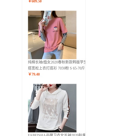
￥
609.50
纯棉长袖t恤女2020春秋新款韩版学生百
搭宽松上衣打底衫 7059粉 S 65-70斤
￥
79.40
FABEISHA品牌卫衣女长袖2020秋季新